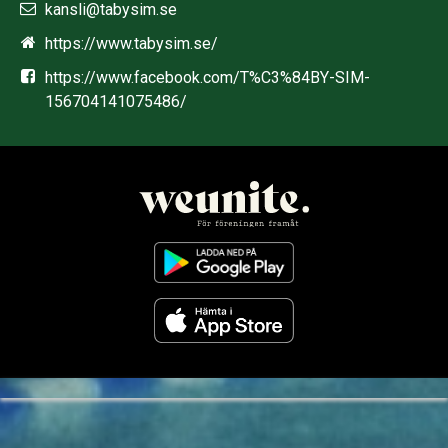
kansli@tabysim.se
https://www.tabysim.se/
https://www.facebook.com/T%C3%84BY-SIM-
156704141075486/