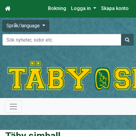
Bokning
Logga in
Skapa konto
Språk/language
Sök
Täby simhall