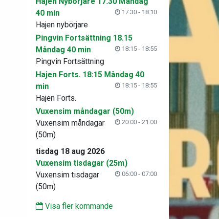
Hajen Nybörjare 17.30 Måndag
40 min
17:30 - 18:10
Hajen nybörjare
Pingvin Fortsättning 18.15
Måndag 40 min
18:15 - 18:55
Pingvin Fortsättning
Hajen Forts. 18:15 Måndag 40
min
18:15 - 18:55
Hajen Forts.
Vuxensim måndagar (50m)
Vuxensim måndagar
20:00 - 21:00
(50m)
tisdag 18 aug 2026
Vuxensim tisdagar (25m)
Vuxensim tisdagar
06:00 - 07:00
(50m)
Visa fler kommande