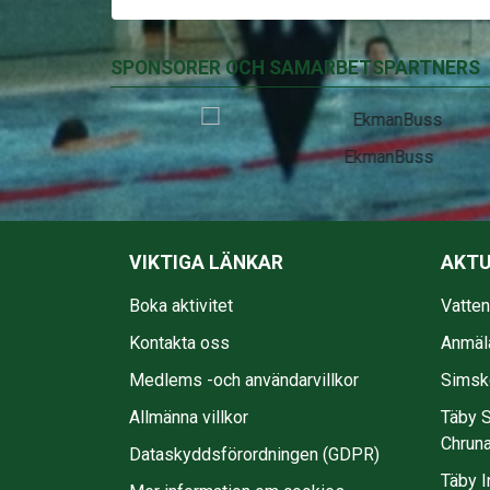
SPONSORER OCH SAMARBETSPARTNERS
EkmanBuss
VIKTIGA LÄNKAR
AKTU
Boka aktivitet
Vatte
Kontakta oss
Anmäl
Medlems -och användarvillkor
Simsko
Allmänna villkor
Täby S
Chruna
Dataskyddsförordningen (GDPR)
Täby I