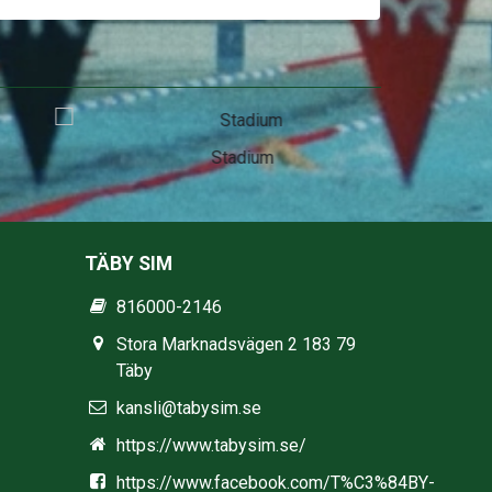
Stadium
TÄBY SIM
816000-2146
Stora Marknadsvägen 2 183 79
Täby
kansli@tabysim.se
https://www.tabysim.se/
https://www.facebook.com/T%C3%84BY-