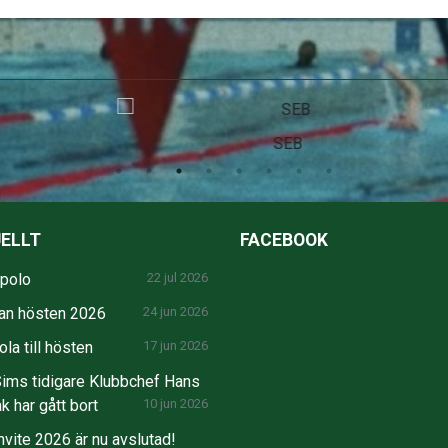
SEB
ELLT
FACEBOOK
npolo
22 jul 2026
an hösten 2026
24 jun 2026
la till hösten
17 jun 2026
ims tidigare Klubbchef Hans
k har gått bort
10 jun 2026
nvite 2026 är nu avslutad!