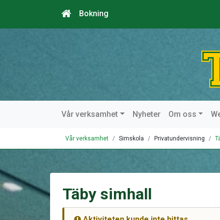
Bokning
Vår verksamhet
Nyheter
Om oss
W
Vår verksamhet
Simskola
Privatundervisning
T
Täby simhall
Aktiviteten kunde inte hittas