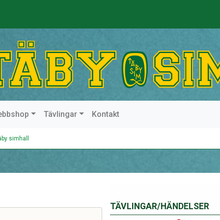
ebbshop
Tävlingar
Kontakt
äby simhall
TÄVLINGAR/HÄNDELSER