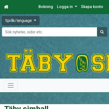
Bokning
Logga in
Skapa konto
Språk/language
Sök
Täby simhall