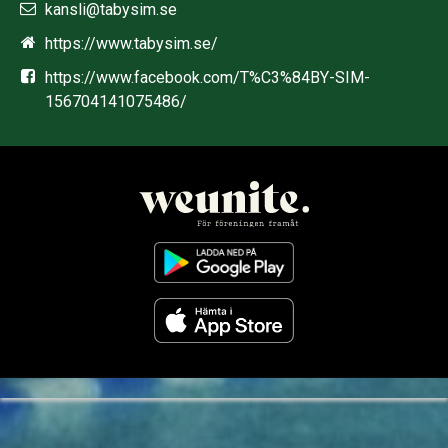
kansli@tabysim.se
https://www.tabysim.se/
https://www.facebook.com/T%C3%84BY-SIM-
156704141075486/