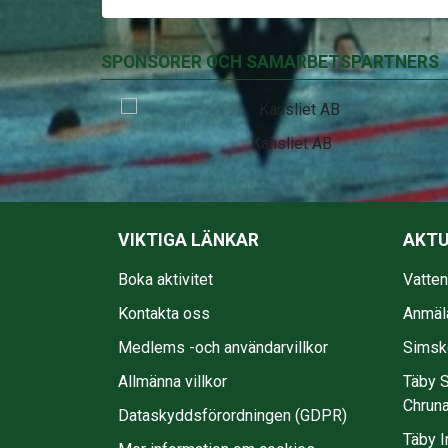
SPONSORER OCH SAMARBETSPARTNERS
EkmanBuss
VIKTIGA LÄNKAR
AKTU
Boka aktivitet
Vatte
Kontakta oss
Anmäl
Medlems -och användarvillkor
Simsko
Allmänna villkor
Täby S
Chruna
Dataskyddsförordningen (GDPR)
Täby I