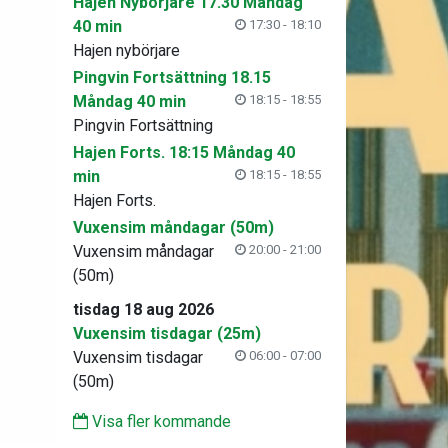
Hajen Nybörjare 17.30 Måndag
40 min
17:30 - 18:10
Hajen nybörjare
Pingvin Fortsättning 18.15
Måndag 40 min
18:15 - 18:55
Pingvin Fortsättning
Hajen Forts. 18:15 Måndag 40
min
18:15 - 18:55
Hajen Forts.
Vuxensim måndagar (50m)
Vuxensim måndagar
20:00 - 21:00
(50m)
tisdag 18 aug 2026
Vuxensim tisdagar (25m)
Vuxensim tisdagar
06:00 - 07:00
(50m)
Visa fler kommande