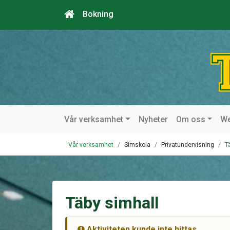
Bokning
Vår verksamhet
Nyheter
Om oss
W
Vår verksamhet
Simskola
Privatundervisning
T
Täby simhall
Aktiviteten kunde inte hittas