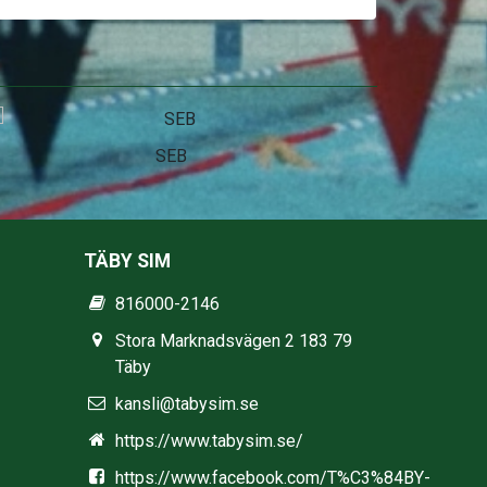
Stadium
TÄBY SIM
816000-2146
Stora Marknadsvägen 2 183 79
Täby
kansli@tabysim.se
https://www.tabysim.se/
https://www.facebook.com/T%C3%84BY-