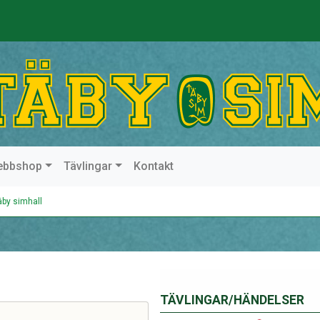
ebbshop
Tävlingar
Kontakt
äby simhall
TÄVLINGAR/HÄNDELSER