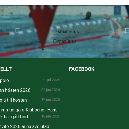
SEB
ELLT
FACEBOOK
npolo
22 jul 2026
an hösten 2026
24 jun 2026
la till hösten
17 jun 2026
ims tidigare Klubbchef Hans
k har gått bort
10 jun 2026
nvite 2026 är nu avslutad!