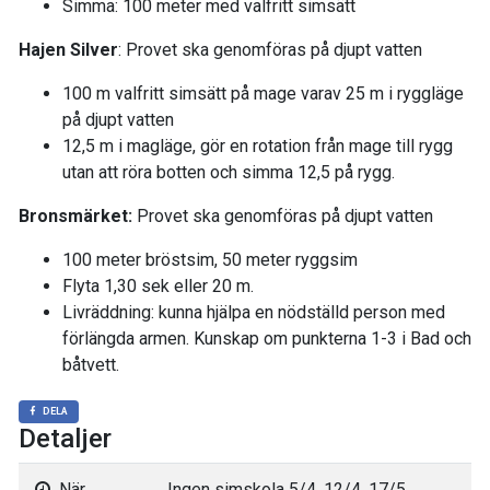
Simma: 100 meter med valfritt simsätt
Hajen Silver
: Provet ska genomföras på djupt vatten
100 m valfritt simsätt på mage varav 25 m i ryggläge
på djupt vatten
12,5 m i magläge, gör en rotation från mage till rygg
utan att röra botten och simma 12,5 på rygg.
Bronsmärket:
Provet ska genomföras på djupt vatten
100 meter bröstsim, 50 meter ryggsim
Flyta 1,30 sek eller 20 m.
Livräddning: kunna hjälpa en nödställd person med
förlängda armen. Kunskap om punkterna 1-3 i Bad och
båtvett.
DELA
Detaljer
När
Ingen simskola 5/4, 12/4, 17/5