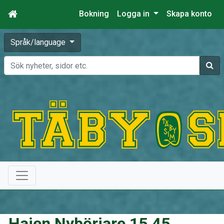
Bokning
Logga in
Skapa konto
Språk/language
Sök
Hajen Nybörjare 15.45