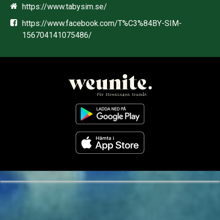
https://www.tabysim.se/
https://www.facebook.com/T%C3%84BY-SIM-
156704141075486/