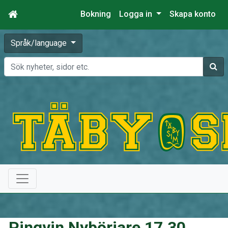
Bokning
Logga in
Skapa konto
Språk/language
Sök
Pingvin Nybörjare 17.30