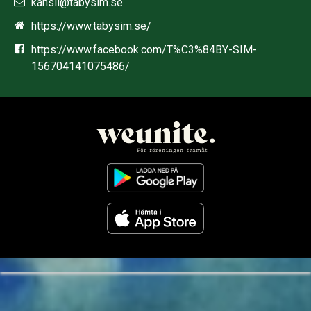
kansli@tabysim.se
https://www.tabysim.se/
https://www.facebook.com/T%C3%84BY-SIM-
156704141075486/