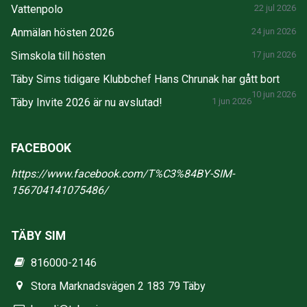
Vattenpolo
22 jul 2026
Anmälan hösten 2026
24 jun 2026
Simskola till hösten
17 jun 2026
Täby Sims tidigare Klubbchef Hans Chrunak har gått bort
10 jun 2026
Täby Invite 2026 är nu avslutad!
1 jun 2026
FACEBOOK
https://www.facebook.com/T%C3%84BY-SIM-
156704141075486/
TÄBY SIM
816000-2146
Stora Marknadsvägen 2 183 79 Täby