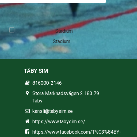
Stadium
TÄBY SIM
816000-2146
Stora Marknadsvägen 2 183 79
Täby
kansli@tabysim.se
https://www.tabysim.se/
https://www.facebook.com/T%C3%84BY-