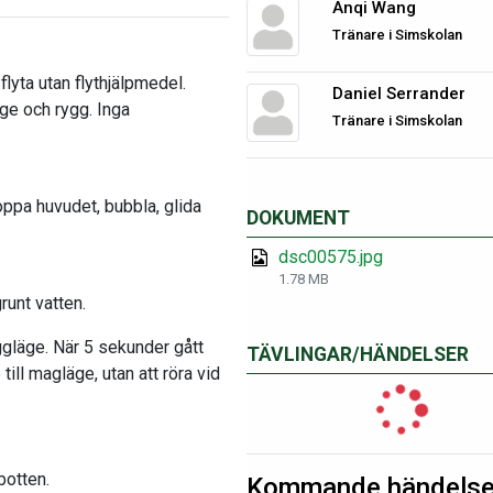
Anqi Wang
Tränare i Simskolan
flyta utan flythjälpmedel.
Daniel Serrander
ge och rygg. Inga
Tränare i Simskolan
oppa huvudet, bubbla, glida
DOKUMENT
dsc00575.jpg
1.78 MB
runt vatten.
ggläge. När 5 sekunder gått
TÄVLINGAR/HÄNDELSER
till magläge, utan att röra vid
botten.
Kommande händelse