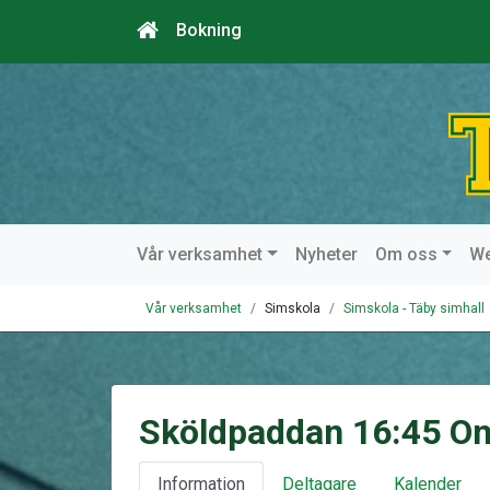
Bokning
Vår verksamhet
Nyheter
Om oss
W
Vår verksamhet
Simskola
Simskola - Täby simhall
Sköldpaddan 16:45 O
Information
Deltagare
Kalender