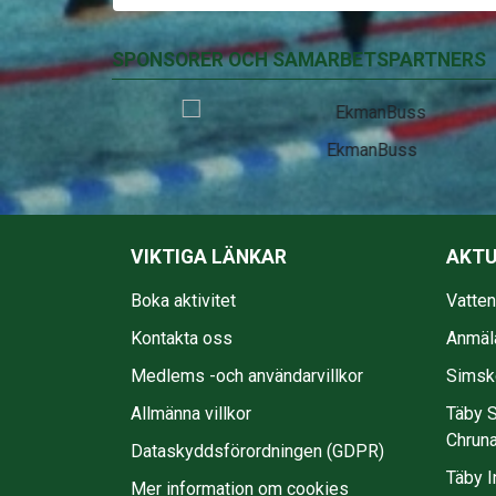
SPONSORER OCH SAMARBETSPARTNERS
EkmanBuss
VIKTIGA LÄNKAR
AKTU
Boka aktivitet
Vatte
Kontakta oss
Anmäl
Medlems -och användarvillkor
Simsko
Allmänna villkor
Täby S
Chruna
Dataskyddsförordningen (GDPR)
Täby I
Mer information om cookies