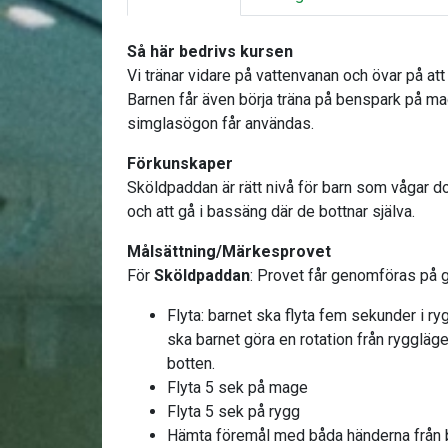
Så här bedrivs kursen
Vi tränar vidare på vattenvanan och övar på att 
Barnen får även börja träna på benspark på ma
simglasögon får användas.
Förkunskaper
Sköldpaddan är rätt nivå för barn som vågar d
och att gå i bassäng där de bottnar själva.
Målsättning/Märkesprovet
För
Sköldpaddan
: Provet får genomföras på g
Flyta: barnet ska flyta fem sekunder i ry
ska barnet göra en rotation från ryggläge 
botten.
Flyta 5 sek på mage
Flyta 5 sek på rygg
Hämta föremål med båda händerna från 