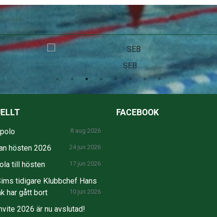
SEB
ELLT
FACEBOOK
npolo
8 aug 2026
an hösten 2026
24 jun 2026
la till hösten
17 jun 2026
ims tidigare Klubbchef Hans
k har gått bort
10 jun 2026
nvite 2026 är nu avslutad!