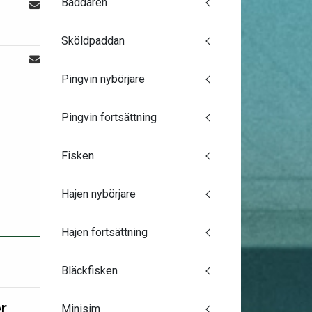
Baddaren
Sköldpaddan
Pingvin nybörjare
Pingvin fortsättning
Fisken
Hajen nybörjare
Hajen fortsättning
Bläckfisken
r
Minisim