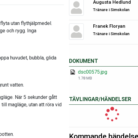
Augusta Hedlund
Tränare i Simskolan
flyta utan flythjälpmedel.
Franek Floryan
ge och rygg. Inga
Tränare i Simskolan
oppa huvudet, bubbla, glida
DOKUMENT
dsc00575.jpg
1.78 MB
runt vatten.
ggläge. När 5 sekunder gått
TÄVLINGAR/HÄNDELSER
till magläge, utan att röra vid
botten.
Kommande händelse