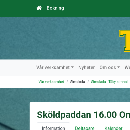
Bokning
Vår verksamhet
Nyheter
Om oss
W
Vår verksamhet
Simskola
Simskola - Täby simhall
Sköldpaddan 16.00 O
Information
Deltagare
Kalender