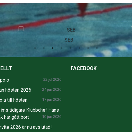
SEB
ELLT
FACEBOOK
npolo
22 jul 2026
an hösten 2026
24 jun 2026
la till hösten
17 jun 2026
ims tidigare Klubbchef Hans
k har gått bort
10 jun 2026
nvite 2026 är nu avslutad!