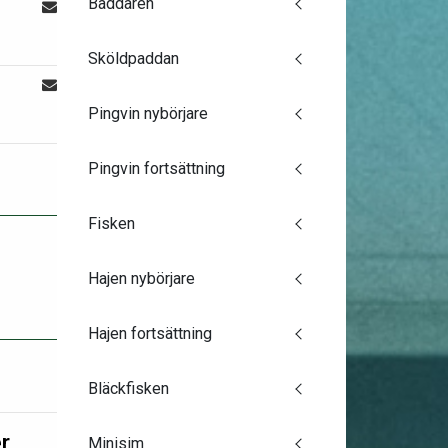
Baddaren
Sköldpaddan
Pingvin nybörjare
Pingvin fortsättning
Fisken
Hajen nybörjare
Hajen fortsättning
Bläckfisken
r
Minisim