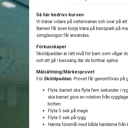
Så här bedrivs kursen
Vi tränar vidare på vattenvanan och övar på att 
Barnen får även börja träna på benspark på ma
simglasögon får användas.
Förkunskaper
Sköldpaddan är rätt nivå för barn som vågar d
och att gå i bassäng där de bottnar själva.
Målsättning/Märkesprovet
För
Sköldpaddan
: Provet får genomföras på g
Flyta: barnet ska flyta fem sekunder i ry
ska barnet göra en rotation från ryggläge 
botten.
Flyta 5 sek på mage
Flyta 5 sek på rygg
Hämta föremål med båda händerna från 