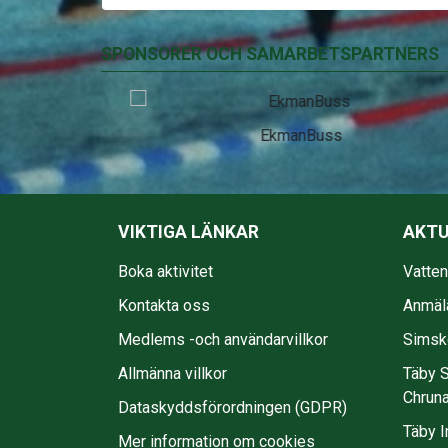
SPONSORER OCH SAMARBETSPARTNERS
EkmanBuss
VIKTIGA LÄNKAR
AKTU
Boka aktivitet
Vatte
Kontakta oss
Anmäl
Medlems -och användarvillkor
Simsko
Allmänna villkor
Täby S
Chruna
Dataskyddsförordningen (GDPR)
Täby I
Mer information om cookies