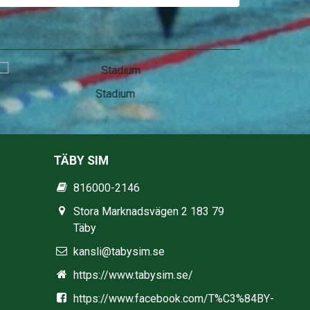
Stadium
TÄBY SIM
816000-2146
Stora Marknadsvägen 2 183 79
Täby
kansli@tabysim.se
https://www.tabysim.se/
https://www.facebook.com/T%C3%84BY-