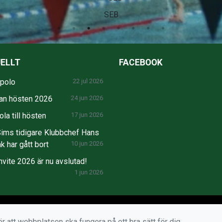
SEB
ELLT
FACEBOOK
npolo
22 jul 2026
an hösten 2026
24 jun 2026
la till hösten
17 jun 2026
ims tidigare Klubbchef Hans
k har gått bort
10 jun 2026
nvite 2026 är nu avslutad!
1 jun 2026
r att webbplatsen ska fungera på ett bra sätt för dig.