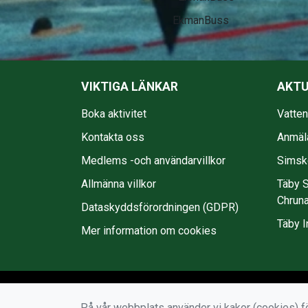
EkmanBuss
VIKTIGA LÄNKAR
AKTU
Boka aktivitet
Vatte
Kontakta oss
Anmäl
Medlems -och användarvillkor
Simsko
Allmänna villkor
Täby S
Chruna
Dataskyddsförordningen (GDPR)
Täby I
Mer information om cookies
På vår webbplats använder vi kakor (cookies) fö