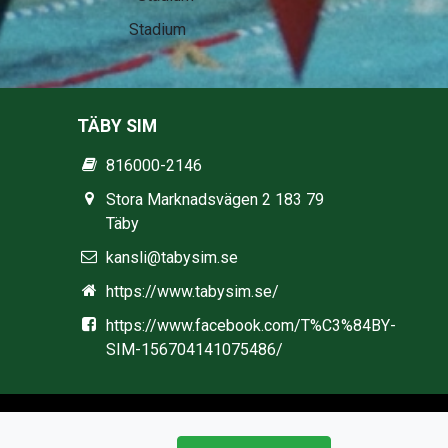
Stadium
TÄBY SIM
816000-2146
Stora Marknadsvägen 2 183 79
Täby
kansli@tabysim.se
https://www.tabysim.se/
https://www.facebook.com/T%C3%84BY-
SIM-156704141075486/