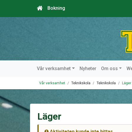
Bokning
Vår verksamhet
Nyheter
Om oss
W
Vår verksamhet
Teknikskola
Teknikskola
Läger
Läger
Aktiviteten kunde inte hittas