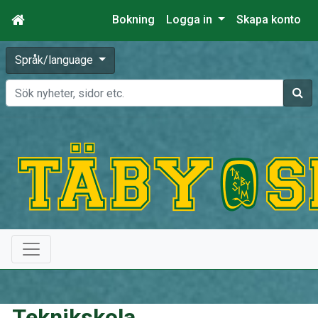
Bokning
Logga in
Skapa konto
Språk/language
Sök
Teknikskola