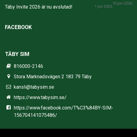
10 jun 2026
Täby Invite 2026 är nu avslutad!
1 jun 2026
FACEBOOK
TÄBY SIM
816000-2146
Stora Marknadsvägen 2 183 79 Täby
kansli@tabysim.se
https://www.tabysim.se/
https://www.facebook.com/T%C3%84BY-SIM-
156704141075486/