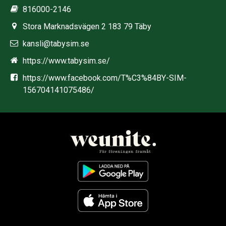
816000-2146
Stora Marknadsvägen 2 183 79 Täby
kansli@tabysim.se
https://www.tabysim.se/
https://www.facebook.com/T%C3%84BY-SIM-
156704141075486/