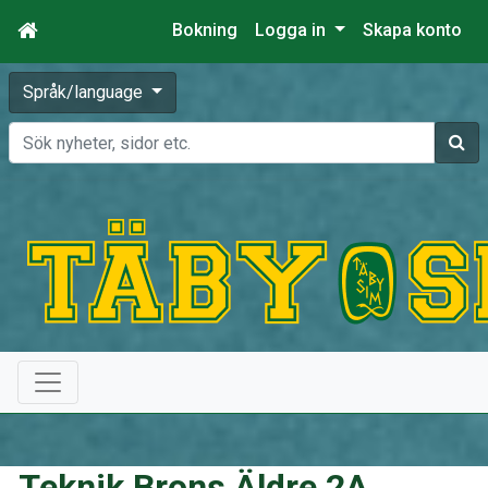
Bokning
Logga in
Skapa konto
Språk/language
Sök
Teknik Brons Äldre 2A