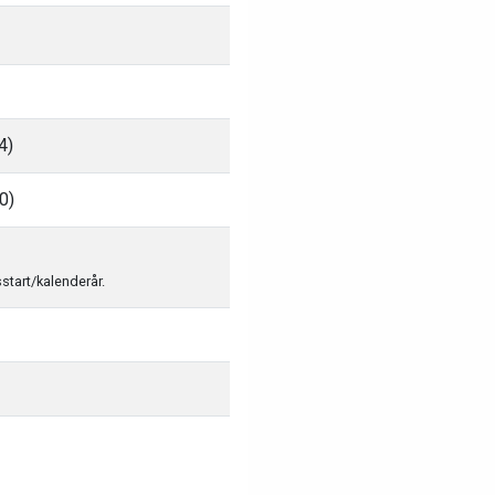
4)
0)
sstart/kalenderår.