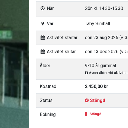
När
Sön kl. 14.30-15.30
Var
Täby Simhall
Aktivitet startar
sön 23 aug 2026 (v. 3
Aktivitet slutar
sön 13 dec 2026 (v. 5
Ålder
9-10 år gammal
Avser ålder vid aktivitet
Kostnad
2 450,00 kr
Status
Stängd
Bokning
Stängd