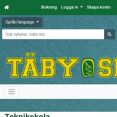
Bokning
Logga in
Skapa konto
Språk/language
Sök
Teknikskola