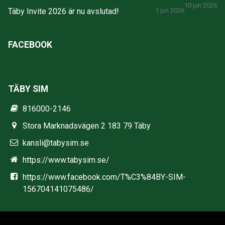
10 jun 2026
Täby Invite 2026 är nu avslutad!
1 jun 2026
FACEBOOK
TÄBY SIM
816000-2146
Stora Marknadsvägen 2 183 79 Täby
kansli@tabysim.se
https://www.tabysim.se/
https://www.facebook.com/T%C3%84BY-SIM-
156704141075486/