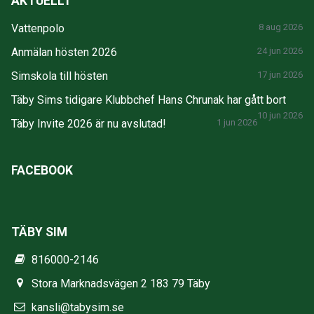
AKTUELLT
Vattenpolo
8 aug 2026
Anmälan hösten 2026
24 jun 2026
Simskola till hösten
17 jun 2026
Täby Sims tidigare Klubbchef Hans Chrunak har gått bort
10 jun 2026
Täby Invite 2026 är nu avslutad!
1 jun 2026
FACEBOOK
TÄBY SIM
816000-2146
Stora Marknadsvägen 2 183 79 Täby
kansli@tabysim.se