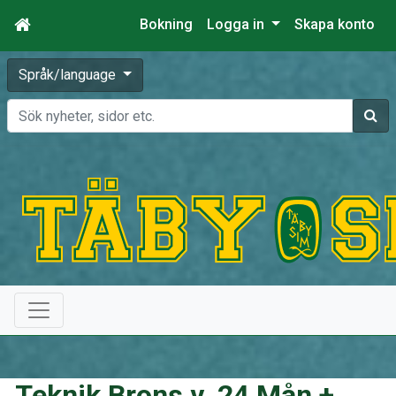
Bokning
Logga in
Skapa konto
Språk/language
Sök
Teknik Brons v. 24 Mån +