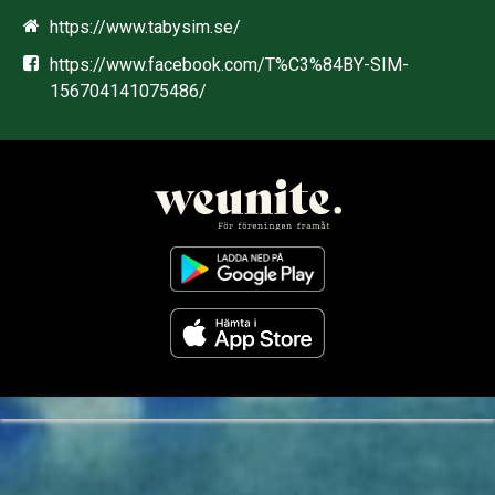
https://www.tabysim.se/
https://www.facebook.com/T%C3%84BY-SIM-
156704141075486/