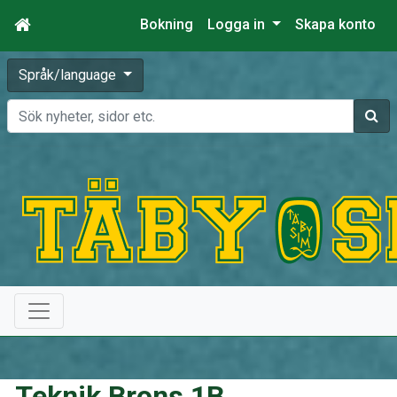
Bokning
Logga in
Skapa konto
Språk/language
Sök
Teknik Brons 1B