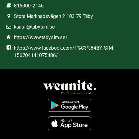
816000-2146
Stora Marknadsvägen 2 183 79 Täby
kansli@tabysim.se
https://www.tabysim.se/
https://www.facebook.com/T%C3%84BY-SIM-
156704141075486/