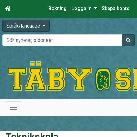
Bokning
Logga in
Skapa konto
Språk/language
Sök
Teknikskola