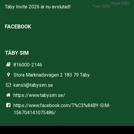
10 jun 2026
Täby Invite 2026 är nu avslutad!
1 jun 2026
FACEBOOK
TÄBY SIM
816000-2146
Stora Marknadsvägen 2 183 79 Täby
kansli@tabysim.se
https://www.tabysim.se/
https://www.facebook.com/T%C3%84BY-SIM-
156704141075486/