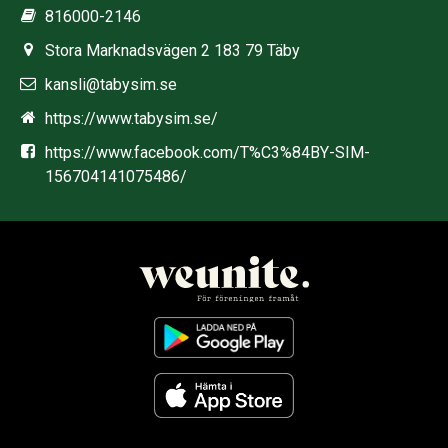
816000-2146
Stora Marknadsvägen 2 183 79 Täby
kansli@tabysim.se
https://www.tabysim.se/
https://www.facebook.com/T%C3%84BY-SIM-
156704141075486/