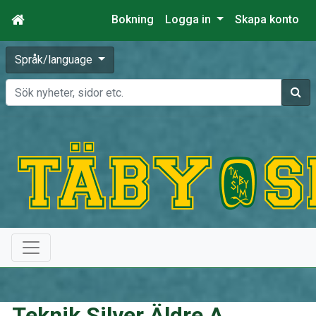
Bokning
Logga in
Skapa konto
Språk/language
Sök
Teknik Silver Äldre A