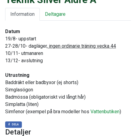
Information
Deltagare
Datum
19/8- uppstart
27-28/10- dagläger,
ingen ordinarie träning vecka 44
10/11- utmanaren
13/12- avslutning
Utrustning
Baddräkt eller badbyxor (ej shorts)
Simglasögon
Badmössa (obligatoriskt vid långt hår)
Simplatta (liten)
Simfenor (exempel på bra modeller hos
Vattenbutiken
)
DELA
Detaljer