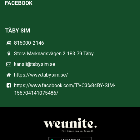
FACEBOOK
TÄBY SIM
816000-2146
Stora Marknadsvägen 2 183 79 Täby
kansli@tabysim.se
https://www.tabysim.se/
https://www.facebook.com/T%C3%84BY-SIM-
156704141075486/