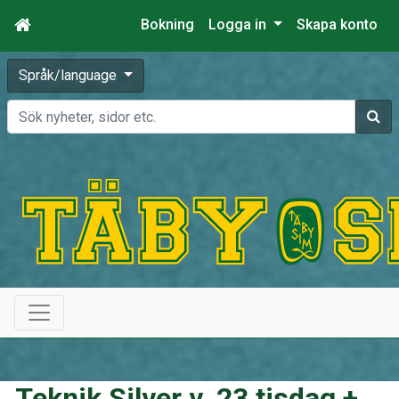
Bokning
Logga in
Skapa konto
Språk/language
Sök
Teknik Silver v. 23 tisdag +