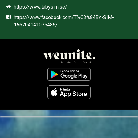
https://www.tabysim.se/
https://www.facebook.com/T%C3%84BY-SIM-
156704141075486/