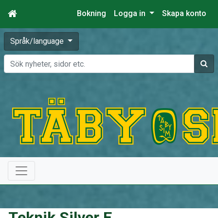
Bokning
Logga in
Skapa konto
Språk/language
Sök
Teknik Silver E