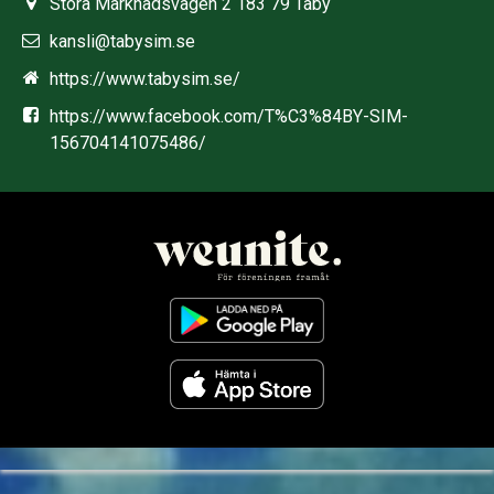
Stora Marknadsvägen 2 183 79 Täby
kansli@tabysim.se
https://www.tabysim.se/
https://www.facebook.com/T%C3%84BY-SIM-
156704141075486/