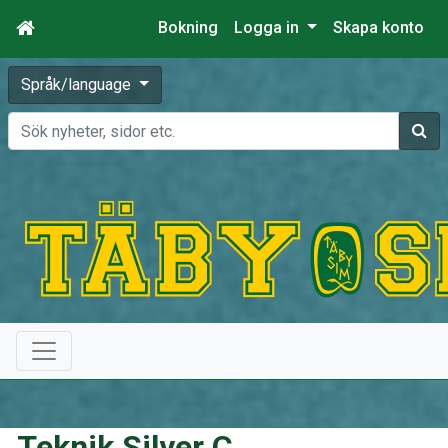
Bokning
Logga in
Skapa konto
Språk/language
Sök
Teknik Silver C