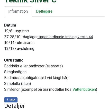
Information
Deltagare
Datum
19/8- uppstart
27-28/10- dagläger,
ingen ordinarie träning vecka 44
10/11- utmanaren
13/12- avslutning
Utrustning
Baddräkt eller badbyxor (ej shorts)
Simglasögon
Badmössa (obligatoriskt vid långt hår)
Simplatta (liten)
Simfenor (exempel på bra modeller hos
Vattenbutiken
)
DELA
Detaljer