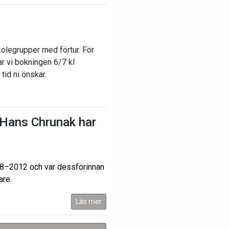
legrupper med förtur. För
r vi bokningen 6/7 kl
tid ni önskar.
 Hans Chrunak har
08–2012 och var dessförinnan
are.
Läs mer