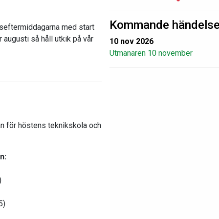
Kommande händelse
gseftermiddagarna med start
augusti så håll utkik på vår
10 nov 2026
Utmanaren 10 november
an för höstens teknikskola och
n:
)
5)