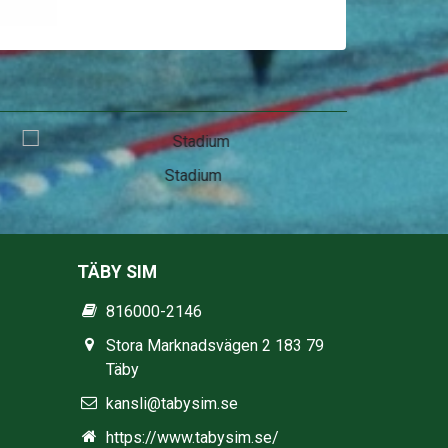
Stadium
TÄBY SIM
816000-2146
Stora Marknadsvägen 2 183 79
Täby
kansli@tabysim.se
https://www.tabysim.se/