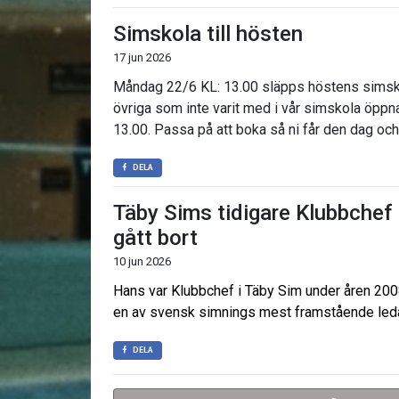
Simskola till hösten
17 jun 2026
Måndag 22/6 KL: 13.00 släpps höstens simsko
övriga som inte varit med i vår simskola öppna
13.00. Passa på att boka så ni får den dag och 
DELA
Täby Sims tidigare Klubbchef
gått bort
10 jun 2026
Hans var Klubbchef i Täby Sim under åren 20
en av svensk simnings mest framstående led
DELA