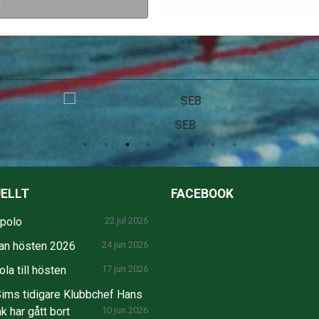
r
SEB
ELLT
FACEBOOK
npolo
22 jul 2026
an hösten 2026
24 jun 2026
la till hösten
17 jun 2026
ims tidigare Klubbchef Hans
k har gått bort
10 jun 2026