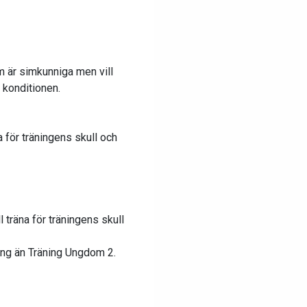
om är simkunniga men vill
p konditionen.
a för träningens skull och
 träna för träningens skull
ing än Träning Ungdom 2.