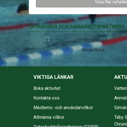
Visa fler nyhete
SPONSORER OCH SAMARBETSPARTNERS
EkmanBuss
VIKTIGA LÄNKAR
AKTU
Boka aktivitet
Vatte
Kontakta oss
Anmäl
Medlems -och användarvillkor
Simsko
Allmänna villkor
Täby S
Chruna
Dataskyddsförordningen (GDPR)