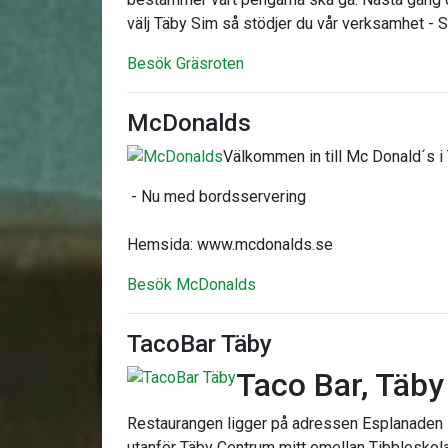
välj Täby Sim så stödjer du vår verksamhet - S
Besök Gräsroten
McDonalds
Välkommen in till Mc Donald´s 
- Nu med bordsservering
Hemsida: www.mcdonalds.se
Besök McDonalds
TacoBar Täby
Taco Bar, Täby
Restaurangen ligger på adressen Esplanaden 
utanför Täby Centrum mitt emellan Tibbleskol