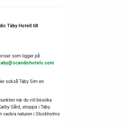
c Täby Hotell till
priser som ligger på
taby@scandichotels.com
ller också Täby Sim en
unkten när du vill besöka
arby Gård, shoppa i Täby
n vackra naturen i Stockholms