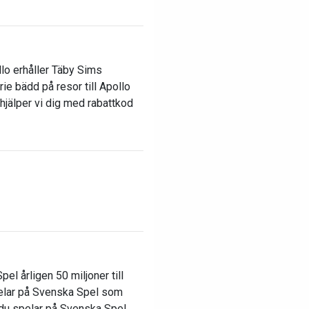
o erhåller Täby Sims
ie bädd på resor till Apollo
 hjälper vi dig med rabattkod
l årligen 50 miljoner till
elar på Svenska Spel som
du spelar på Svenska Spel,