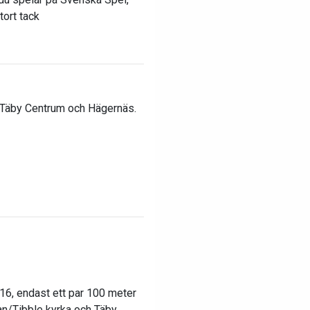
tort tack
i Täby Centrum och Hägernäs.
16, endast ett par 100 meter
an/Tibble kyrka och Täby