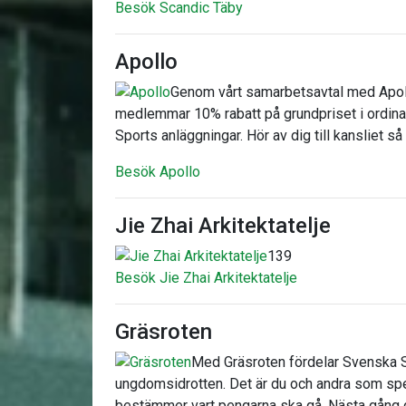
Besök Scandic Täby
Apollo
Genom vårt samarbetsavtal med Apoll
medlemmar 10% rabatt på grundpriset i ordinar
Sports anläggningar. Hör av dig till kansliet så
Besök Apollo
Jie Zhai Arkitektatelje
139
Besök Jie Zhai Arkitektatelje
Gräsroten
Med Gräsroten fördelar Svenska Spe
ungdomsidrotten. Det är du och andra som sp
bestämmer vart pengarna ska gå. Nästa gång 