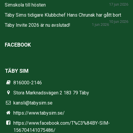
Simskola till hösten
17 jun 2026
Täby Sims tidigare Klubbchef Hans Chrunak har gått bort
10 jun 2026
Täby Invite 2026 är nu avslutad!
1 jun 2026
FACEBOOK
TÄBY SIM
816000-2146
Stora Marknadsvägen 2 183 79 Täby
kansli@tabysim.se
https://www.tabysim.se/
https://www.facebook.com/T%C3%84BY-SIM-
156704141075486/