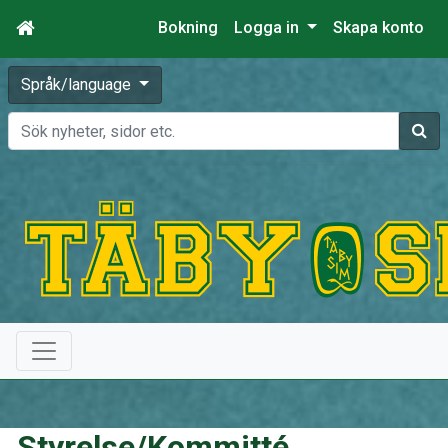
Bokning
Logga in
Skapa konto
Språk/language
Sök
Styrelse/Kommitté