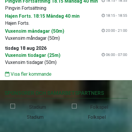
Pingvin Fortsättning 18.15 Måndag 40 min
18:15 - 18:55
Pingvin Fortsättning
Hajen Forts. 18:15 Måndag 40 min
18:15 - 18:55
Hajen Forts.
Vuxensim måndagar (50m)
20:00 - 21:00
Vuxensim måndagar (50m)
tisdag 18 aug 2026
Vuxensim tisdagar (25m)
06:00 - 07:00
Vuxensim tisdagar (50m)
Visa fler kommande
SPONSORER OCH SAMARBETSPARTNERS
Stadium
Folkspel