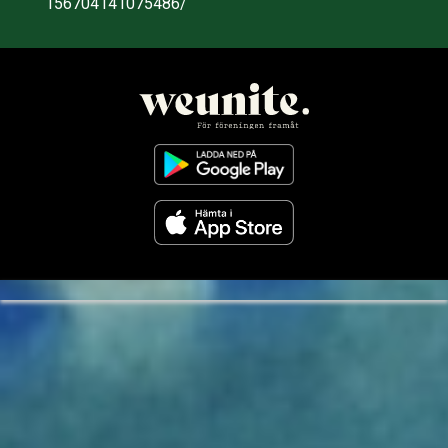
156704141075486/