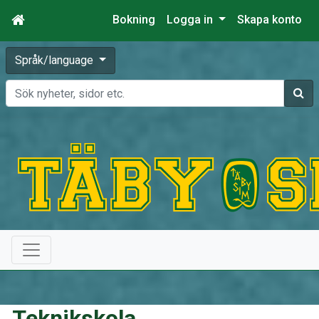
Bokning
Logga in
Skapa konto
Språk/language
Sök
Teknikskola