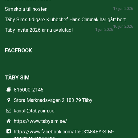
Simskola till hösten
17 jun 2026
Täby Sims tidigare Klubbchef Hans Chrunak har gått bort
10 jun 2026
Täby Invite 2026 är nu avslutad!
1 jun 2026
FACEBOOK
TÄBY SIM
816000-2146
Stora Marknadsvägen 2 183 79 Täby
kansli@tabysim.se
https://www.tabysim.se/
https://www.facebook.com/T%C3%84BY-SIM-