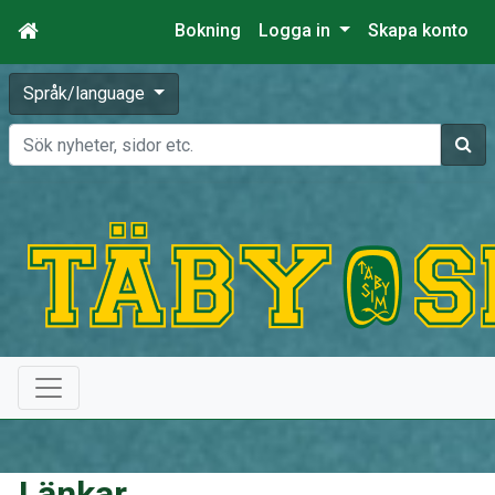
Bokning
Logga in
Skapa konto
Språk/language
Sök
Länkar