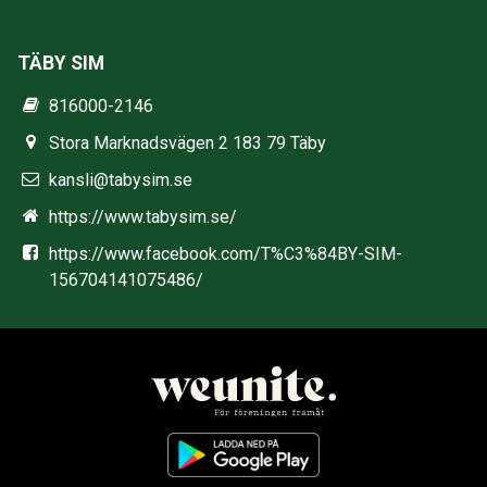
TÄBY SIM
816000-2146
Stora Marknadsvägen 2 183 79 Täby
kansli@tabysim.se
https://www.tabysim.se/
https://www.facebook.com/T%C3%84BY-SIM-
156704141075486/