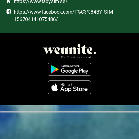
https://www.tabysim.se/
https://www.facebook.com/T%C3%84BY-SIM-
156704141075486/