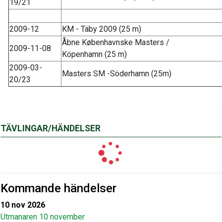
19/21
2009-12
KM - Täby 2009 (25 m)
Åbne Københavnske Masters /
2009-11-08
Köpenhamn
(25 m)
2009-03-
Masters SM -Söderhamn (25m)
20/23
TÄVLINGAR/HÄNDELSER
Kommande händelser
10 nov 2026
Utmanaren 10 november