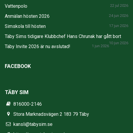
Vattenpolo
22 jul 2026
Anmälan hösten 2026
24 jun 2026
Simskola till hösten
17 jun 2026
Täby Sims tidigare Klubbchef Hans Chrunak har gått bort
10 jun 2026
Täby Invite 2026 är nu avslutad!
1 jun 2026
FACEBOOK
TÄBY SIM
816000-2146
Stora Marknadsvägen 2 183 79 Täby
kansli@tabysim.se