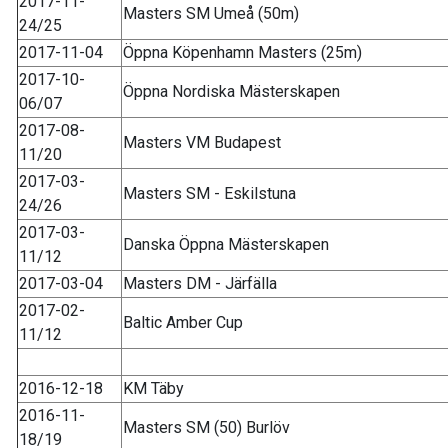
2017-11-
Masters SM Umeå (50m)
24/25
2017-11-04
Öppna Köpenhamn Masters (25m)
2017-10-
Öppna Nordiska Mästerskapen
06/07
2017-08-
Masters VM Budapest
11/20
2017-03-
Masters SM - Eskilstuna
24/26
2017-03-
Danska Öppna Mästerskapen
11/12
2017-03-04
Masters DM - Järfälla
2017-02-
Baltic Amber Cup
11/12
2016-12-18
KM Täby
2016-11-
Masters SM (50) Burlöv
18/19