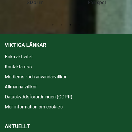
Stadium
Folkspel
VIKTIGA LÄNKAR
Boka aktivitet
Kontakta oss
Medlems -och användarvillkor
Allmänna villkor
Dataskyddsförordningen (GDPR)
Mer information om cookies
AKTUELLT