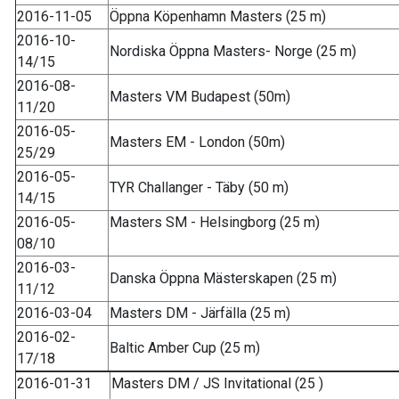
2016-11-05
Öppna Köpenhamn Masters (25 m)
2016-10-
Nordiska Öppna Masters- Norge (25 m)
14/15
2016-08-
Masters VM Budapest (50m)
11/20
2016-05-
Masters EM - London (50m)
25/29
2016-05-
TYR Challanger - Täby (50 m)
14/15
2016-05-
Masters SM - Helsingborg (25 m)
08/10
2016-03-
Danska Öppna Mästerskapen (25 m)
11/12
2016-03-04
Masters DM - Järfälla (25 m)
2016-02-
Baltic Amber Cup (25 m)
17/18
2016-01-31
Masters DM / JS Invitational (25 )