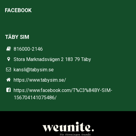
FACEBOOK
TÄBY SIM
816000-2146
Stora Marknadsvägen 2 183 79 Täby
kansli@tabysim.se
https://www.tabysim.se/
https://www.facebook.com/T%C3%84BY-SIM-
156704141075486/