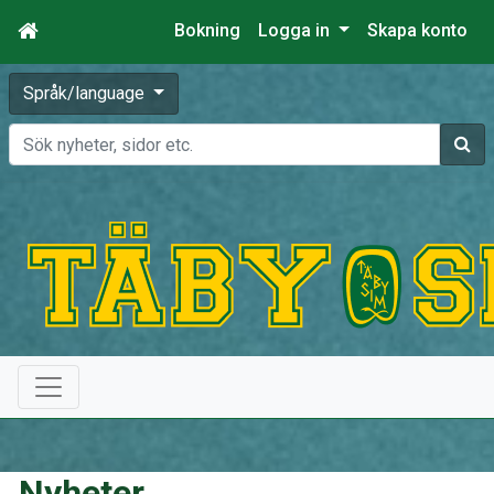
Bokning
Logga in
Skapa konto
Språk/language
Sök
Nyheter