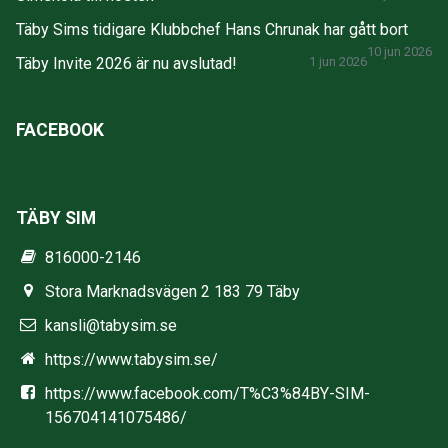
Täby Sims tidigare Klubbchef Hans Chrunak har gått bort
10 jun 2026
Täby Invite 2026 är nu avslutad!
1 jun 2026
FACEBOOK
TÄBY SIM
816000-2146
Stora Marknadsvägen 2 183 79 Täby
kansli@tabysim.se
https://www.tabysim.se/
https://www.facebook.com/T%C3%84BY-SIM-
156704141075486/