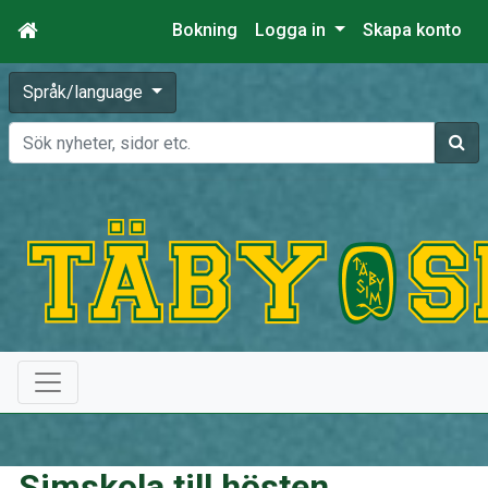
Bokning
Logga in
Skapa konto
Språk/language
Sök
Simskola till hösten