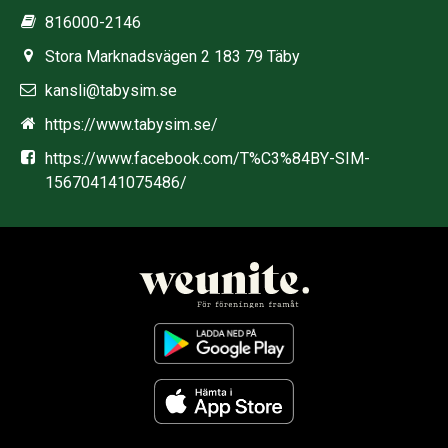
816000-2146
Stora Marknadsvägen 2 183 79 Täby
kansli@tabysim.se
https://www.tabysim.se/
https://www.facebook.com/T%C3%84BY-SIM-
156704141075486/