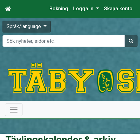
Bokning
Logga in
Skapa konto
Språk/language
Sök
Tävlingskalender & arkiv