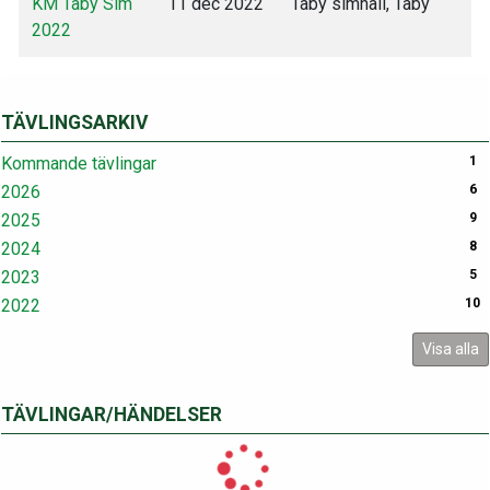
KM Täby Sim
11 dec 2022
Täby simhall, Täby
2022
TÄVLINGSARKIV
Kommande tävlingar
1
2026
6
2025
9
2024
8
2023
5
2022
10
Visa alla
TÄVLINGAR/HÄNDELSER