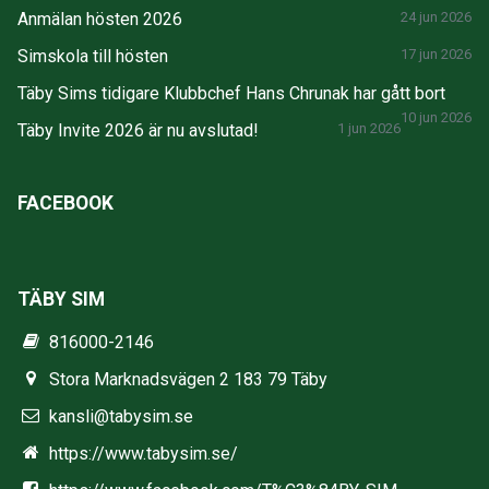
Anmälan hösten 2026
24 jun 2026
Simskola till hösten
17 jun 2026
Täby Sims tidigare Klubbchef Hans Chrunak har gått bort
10 jun 2026
Täby Invite 2026 är nu avslutad!
1 jun 2026
FACEBOOK
TÄBY SIM
816000-2146
Stora Marknadsvägen 2 183 79 Täby
kansli@tabysim.se
https://www.tabysim.se/