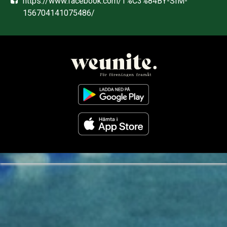
https://www.facebook.com/T%C3%84BY-SIM-
156704141075486/