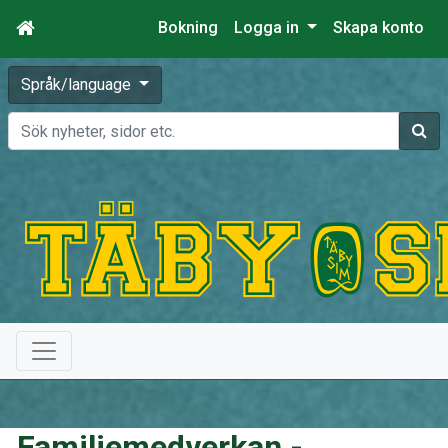
Bokning
Logga in
Skapa konto
Språk/language
Sök
Familjemedverkan -