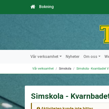
Bokning
Vår verksamhet
Nyheter
Om oss
W
Vår verksamhet
Simskola
Simskola - Kvarnbadet V
Simskola - Kvarnbadet
Aktiviteten kunde inte hittas