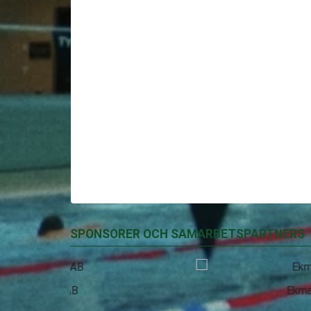
SPONSORER OCH SAMARBETSPARTNERS
EkmanBuss