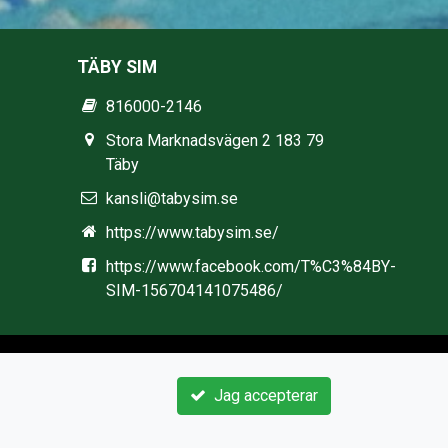
TÄBY SIM
816000-2146
Stora Marknadsvägen 2 183 79
Täby
kansli@tabysim.se
https://www.tabysim.se/
https://www.facebook.com/T%C3%84BY-
SIM-156704141075486/
Jag accepterar