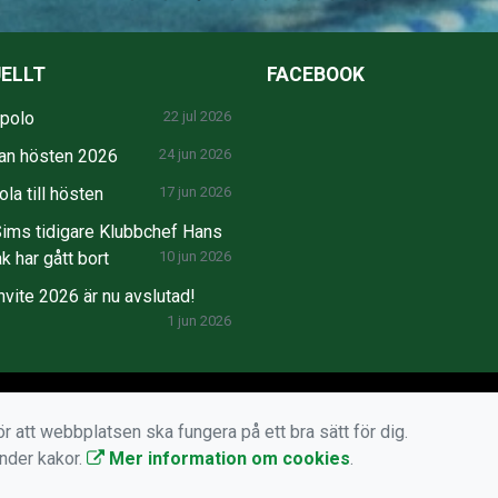
ELLT
FACEBOOK
npolo
22 jul 2026
an hösten 2026
24 jun 2026
la till hösten
17 jun 2026
ims tidigare Klubbchef Hans
k har gått bort
10 jun 2026
nvite 2026 är nu avslutad!
1 jun 2026
r att webbplatsen ska fungera på ett bra sätt för dig.
änder kakor.
Mer information om cookies
.