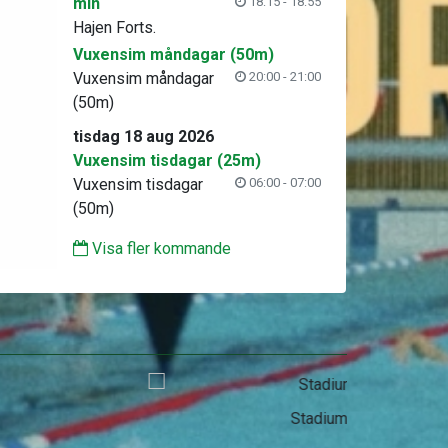
min
18:15 - 18:55
Hajen Forts.
Vuxensim måndagar (50m)
Vuxensim måndagar
20:00 - 21:00
(50m)
tisdag 18 aug 2026
Vuxensim tisdagar (25m)
Vuxensim tisdagar
06:00 - 07:00
(50m)
Visa fler kommande
Stadium