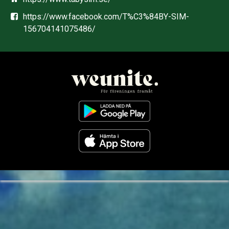
https://www.facebook.com/T%C3%84BY-SIM-
156704141075486/