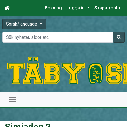
Bokning
Logga in
Skapa konto
Språk/language
Sök
Simiaden 2