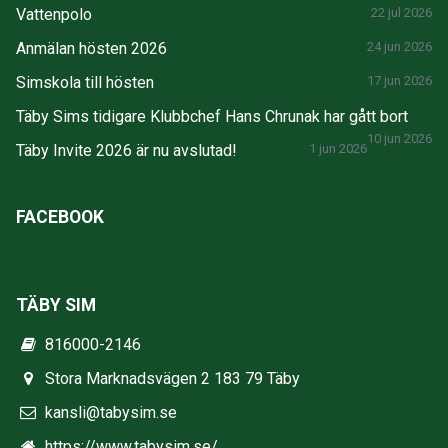
Vattenpolo
22 jul 2026
Anmälan hösten 2026
24 jun 2026
Simskola till hösten
17 jun 2026
Täby Sims tidigare Klubbchef Hans Chrunak har gått bort
10 jun 2026
Täby Invite 2026 är nu avslutad!
1 jun 2026
FACEBOOK
TÄBY SIM
816000-2146
Stora Marknadsvägen 2 183 79 Täby
kansli@tabysim.se
https://www.tabysim.se/