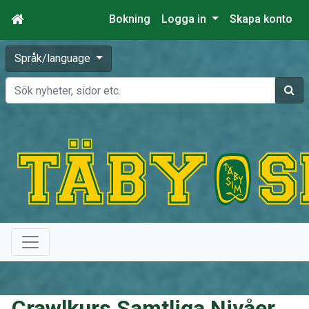
Bokning
Logga in
Skapa konto
Språk/language
Sök
Crawlkurs Samtliga Nivåer