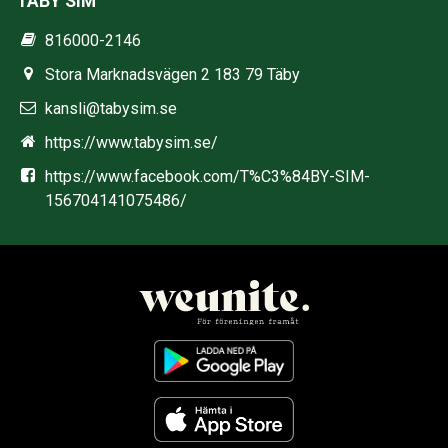
TÄBY SIM
816000-2146
Stora Marknadsvägen 2 183 79 Täby
kansli@tabysim.se
https://www.tabysim.se/
https://www.facebook.com/T%C3%84BY-SIM-
156704141075486/