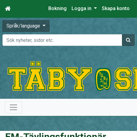
Bokning
Logga in
Skapa konto
Språk/language
Sök
EM-Tävlingsfunktionär,