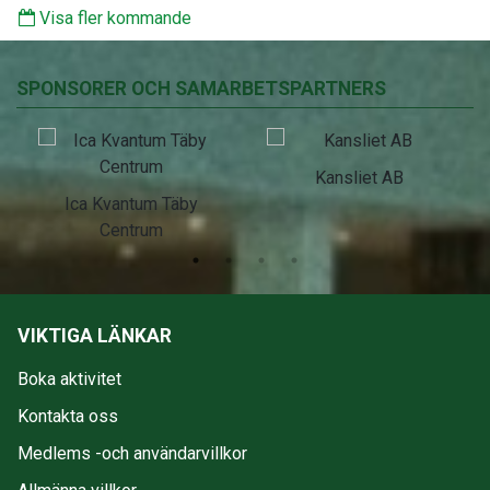
Visa fler kommande
SPONSORER OCH SAMARBETSPARTNERS
Kansliet AB
Ica Kvantum Täby
Centrum
VIKTIGA LÄNKAR
Boka aktivitet
Kontakta oss
Medlems -och användarvillkor