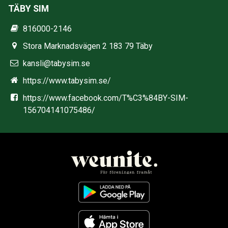
TÄBY SIM
816000-2146
Stora Marknadsvägen 2 183 79 Täby
kansli@tabysim.se
https://www.tabysim.se/
https://www.facebook.com/T%C3%84BY-SIM-
156704141075486/