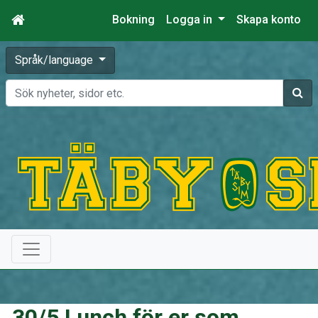
Bokning
Logga in
Skapa konto
Språk/language
Sök
30/5 Lunch för er som