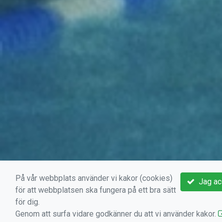
På vår webbplats använder vi kakor (cookies)
Jag ac
för att webbplatsen ska fungera på ett bra sätt
för dig.
Genom att surfa vidare godkänner du att vi använder kakor.