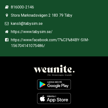
816000-2146
Stora Marknadsvägen 2 183 79 Täby
kansli@tabysim.se
https://www.tabysim.se/
https://www.facebook.com/T%C3%84BY-SIM-
156704141075486/