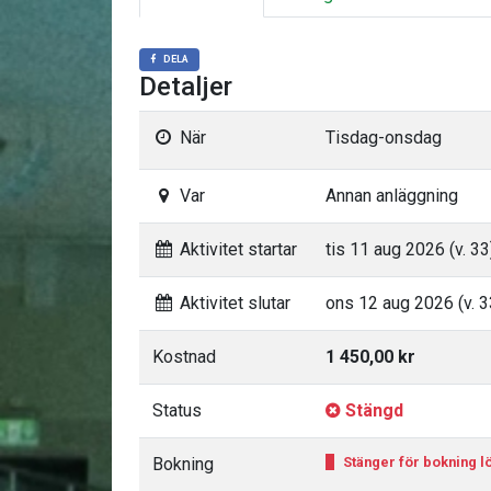
DELA
Detaljer
När
Tisdag-onsdag
Var
Annan anläggning
Aktivitet startar
tis 11 aug 2026 (v. 33
Aktivitet slutar
ons 12 aug 2026 (v. 3
Kostnad
1 450,00 kr
Status
Stängd
Bokning
Stänger för bokning lör