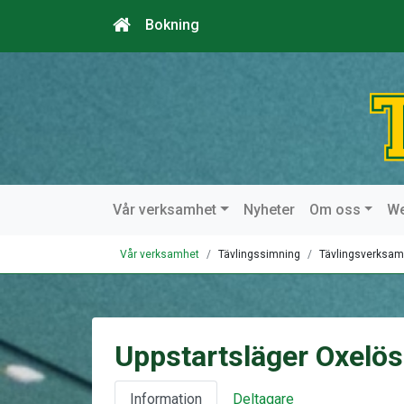
Bokning
Vår verksamhet
Nyheter
Om oss
W
Vår verksamhet
Tävlingssimning
Tävlingsverksam
Uppstartsläger Oxelö
Information
Deltagare