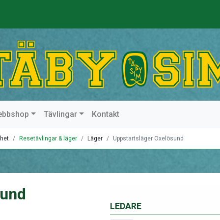
ebbshop
Tävlingar
Kontakt
het
Resetävlingar & läger
Läger
Uppstartsläger Oxelösund
sund
LEDARE