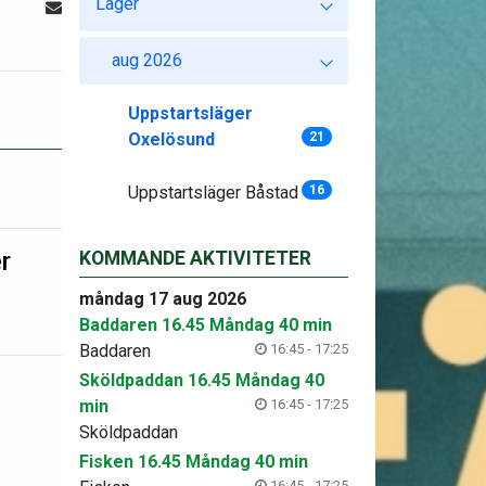
Läger
aug 2026
Uppstartsläger
Oxelösund
21
Uppstartsläger Båstad
16
r
KOMMANDE AKTIVITETER
måndag 17 aug 2026
Baddaren 16.45 Måndag 40 min
Baddaren
16:45 - 17:25
Sköldpaddan 16.45 Måndag 40
min
16:45 - 17:25
Sköldpaddan
Fisken 16.45 Måndag 40 min
16:45 - 17:25