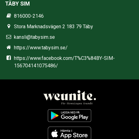
TÄBY SIM
816000-2146
Stora Marknadsvägen 2 183 79 Täby
kansli@tabysim.se
https://www.tabysim.se/
https://www.facebook.com/T%C3%84BY-SIM-
156704141075486/