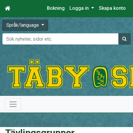
Bokning
Logga in
Skapa konto
Språk/language
Sök
Tävlingsgrupper