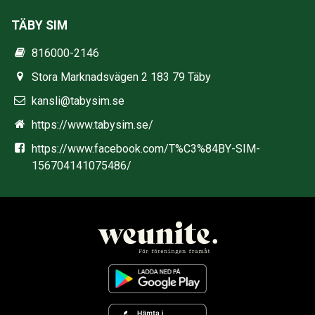
TÄBY SIM
816000-2146
Stora Marknadsvägen 2 183 79 Täby
kansli@tabysim.se
https://www.tabysim.se/
https://www.facebook.com/T%C3%84BY-SIM-
156704141075486/