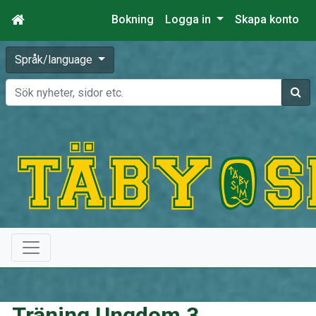
Bokning
Logga in
Skapa konto
Språk/language
Sök
Träning Ungdom 3