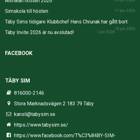
Anmälan hösten 2026
Simskola till hösten
17 jun 2026
Täby Sims tidigare Klubbchef Hans Chrunak har gått bort
10 jun 2026
Täby Invite 2026 är nu avslutad!
1 jun 2026
FACEBOOK
TÄBY SIM
816000-2146
Stora Marknadsvägen 2 183 79 Täby
kansli@tabysim.se
https://www.tabysim.se/
https://www.facebook.com/T%C3%84BY-SIM-