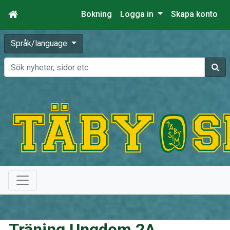
Bokning
Logga in
Skapa konto
Språk/language
Sök
Träning Ungdom 2A