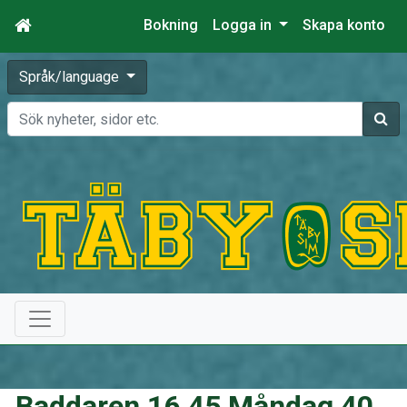
Bokning
Logga in
Skapa konto
Språk/language
Sök
Baddaren 16.45 Måndag 40