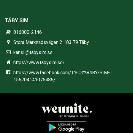
TÄBY SIM
816000-2146
Stora Marknadsvägen 2 183 79 Täby
kansli@tabysim.se
https://www.tabysim.se/
https://www.facebook.com/T%C3%84BY-SIM-
156704141075486/