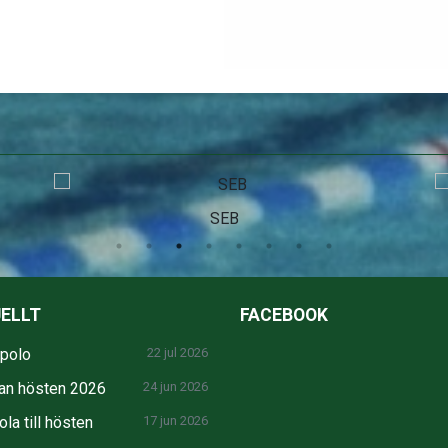
SEB
ELLT
FACEBOOK
npolo
22 jul 2026
an hösten 2026
24 jun 2026
la till hösten
17 jun 2026