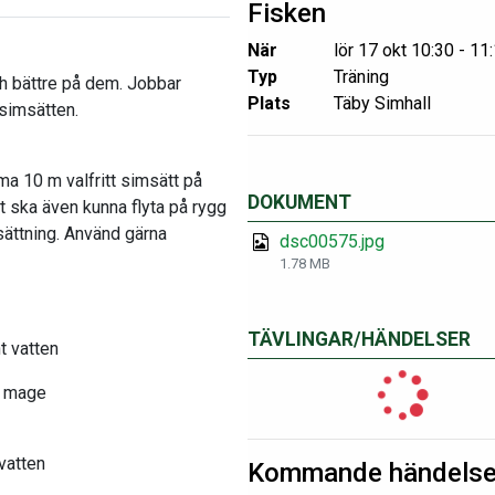
Fisken
När
lör 17 okt 10:30 - 11
Typ
Träning
och bättre på dem. Jobbar
Plats
Täby Simhall
 simsätten.
ma 10 m valfritt simsätt på
DOKUMENT
 ska även kunna flyta på rygg
sättning. Använd gärna
dsc00575.jpg
1.78 MB
TÄVLINGAR/HÄNDELSER
t vatten
å mage
vatten
Kommande händelse