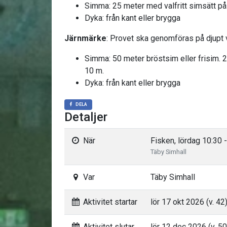
Simma: 25 meter med valfritt simsätt p
Dyka: från kant eller brygga
Järnmärke
: Provet ska genomföras på djupt 
Simma: 50 meter bröstsim eller frisim. 2
10 m.
Dyka: från kant eller brygga
DELA
Detaljer
När
Fisken, lördag 10:30 
Täby Simhall
Var
Täby Simhall
Aktivitet startar
lör 17 okt 2026 (v. 42
Aktivitet slutar
lör 12 dec 2026 (v. 50