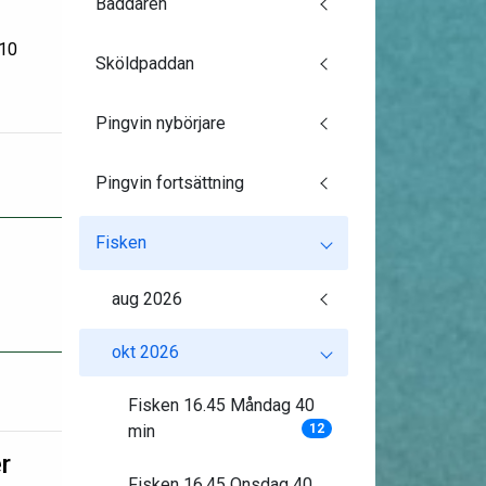
Baddaren
:10
Sköldpaddan
Pingvin nybörjare
Pingvin fortsättning
Fisken
aug 2026
okt 2026
Fisken 16.45 Måndag 40
min
12
r
Fisken 16.45 Onsdag 40