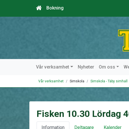
Bokning
Vår verksamhet
Nyheter
Om oss
W
Vår verksamhet
Simskola
Simskola - Täby simhall
Fisken 10.30 Lördag 
Information
Deltagare
Kalender