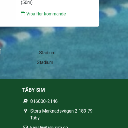
(50m)
Visa fler kommande
Stadium
TÄBY SIM
816000-2146
Stora Marknadsvägen 2 183 79
Täby
kansli@tabysim.se