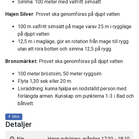
Simma: 100 meter med valfritt simsätt
Hajen Silver
: Provet ska genomföras på djupt vatten
100 m valfritt simsätt på mage varav 25 m i ryggläge
på djupt vatten
12,5 m i magläge, gör en rotation från mage till rygg
utan att röra botten och simma 12,5 på rygg.
Bronsmärket:
Provet ska genomföras på djupt vatten
100 meter bröstsim, 50 meter ryggsim
Flyta 1,30 sek eller 20 m.
Livräddning: kunna hjälpa en nödställd person med
förlängda armen. Kunskap om punkterna 1-3 i Bad och
båtvett.
DELA
Detaljer
När
Hajen nybörjare, måndag 17:30 - 18:10