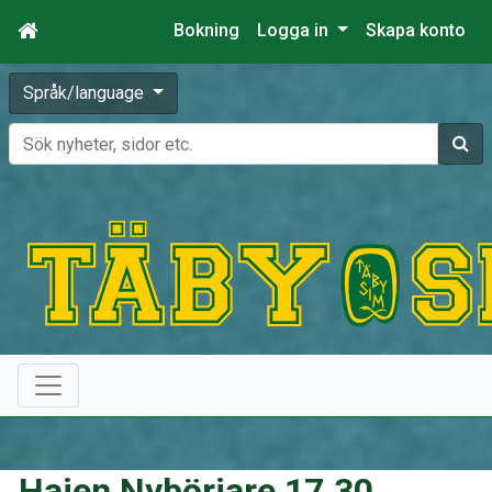
Bokning
Logga in
Skapa konto
Språk/language
Sök
Hajen Nybörjare 17.30