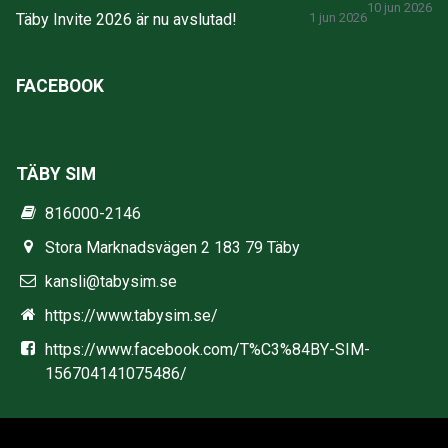
10 jun 2026
Täby Invite 2026 är nu avslutad!
1 jun 2026
FACEBOOK
TÄBY SIM
816000-2146
Stora Marknadsvägen 2 183 79 Täby
kansli@tabysim.se
https://www.tabysim.se/
https://www.facebook.com/T%C3%84BY-SIM-
156704141075486/