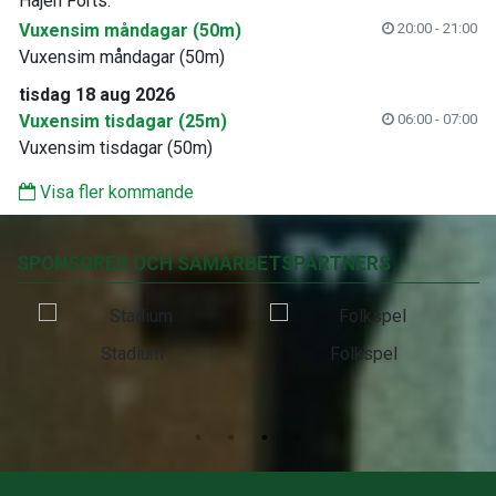
Hajen Forts.
Vuxensim måndagar (50m)
20:00 - 21:00
Vuxensim måndagar (50m)
tisdag 18 aug 2026
Vuxensim tisdagar (25m)
06:00 - 07:00
Vuxensim tisdagar (50m)
Visa fler kommande
SPONSORER OCH SAMARBETSPARTNERS
Stadium
Folkspel