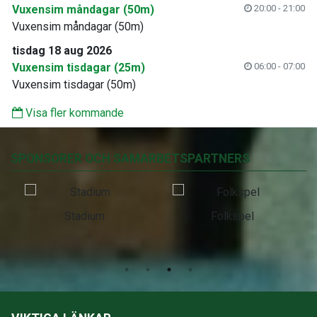
Vuxensim måndagar (50m)
20:00 - 21:00
Vuxensim måndagar (50m)
tisdag 18 aug 2026
Vuxensim tisdagar (25m)
06:00 - 07:00
Vuxensim tisdagar (50m)
Visa fler kommande
SPONSORER OCH SAMARBETSPARTNERS
Stadium
Folkspel