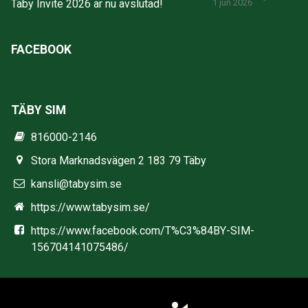
Täby Invite 2026 är nu avslutad!
1 jun 2026
FACEBOOK
TÄBY SIM
816000-2146
Stora Marknadsvägen 2 183 79 Täby
kansli@tabysim.se
https://www.tabysim.se/
https://www.facebook.com/T%C3%84BY-SIM-
156704141075486/