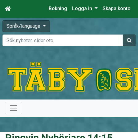
Bokning
Logga in
Skapa konto
Språk/language
Sök
Pingvin Nybörjare 14:15