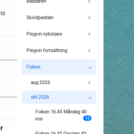
Baddaren
:10
Sköldpaddan
Pingvin nybörjare
Pingvin fortsättning
Fisken
aug 2026
okt 2026
Fisken 16.45 Måndag 40
min
12
r
Fisken 16.45 Onsdag 40