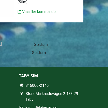
(50m)
Visa fler kommande
Stadium
TÄBY SIM
816000-2146
Stora Marknadsvägen 2 183 79
Täby
kansli@tabysim.se