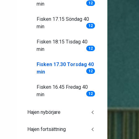
min
12
Fisken 17.15 Söndag 40
min
12
Fisken 18:15 Tisdag 40
min
12
Fisken 17.30 Torsdag 40
min
12
Fisken 16.45 Fredag 40
min
12
Hajen nybörjare
Hajen fortsättning