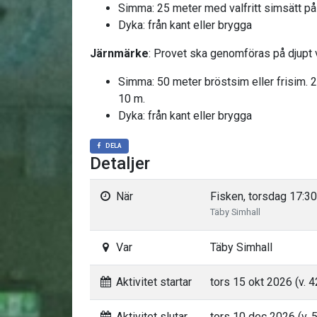
Simma: 25 meter med valfritt simsätt p
Dyka: från kant eller brygga
Järnmärke
: Provet ska genomföras på djupt 
Simma: 50 meter bröstsim eller frisim. 2
10 m.
Dyka: från kant eller brygga
DELA
Detaljer
När
Fisken, torsdag 17:30
Täby Simhall
Var
Täby Simhall
Aktivitet startar
tors 15 okt 2026 (v. 4
Aktivitet slutar
tors 10 dec 2026 (v. 