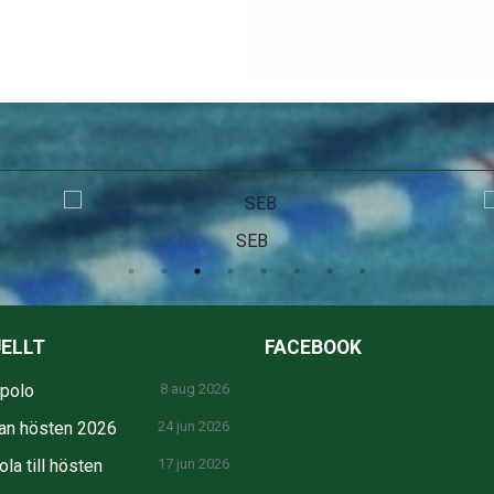
SEB
ELLT
FACEBOOK
npolo
8 aug 2026
an hösten 2026
24 jun 2026
la till hösten
17 jun 2026