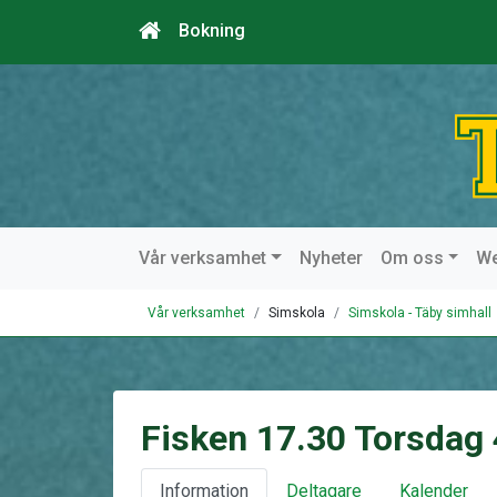
Bokning
Vår verksamhet
Nyheter
Om oss
W
Vår verksamhet
Simskola
Simskola - Täby simhall
Fisken 17.30 Torsdag
Information
Deltagare
Kalender