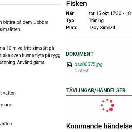
Fisken
När
tor 15 okt 17:30 - 18
Typ
Träning
och bättre på dem. Jobbar
Plats
Täby Simhall
 simsätten.
ma 10 m valfritt simsätt på
DOKUMENT
 ska även kunna flyta på rygg
sättning. Använd gärna
dsc00575.jpg
1.78 MB
TÄVLINGAR/HÄNDELSER
t vatten
å mage
vatten
Kommande händelse