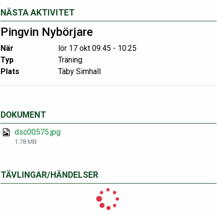
NÄSTA AKTIVITET
Pingvin Nybörjare
När
lör 17 okt 09:45 - 10:25
Typ
Träning
Plats
Täby Simhall
DOKUMENT
dsc00575.jpg
1.78 MB
TÄVLINGAR/HÄNDELSER