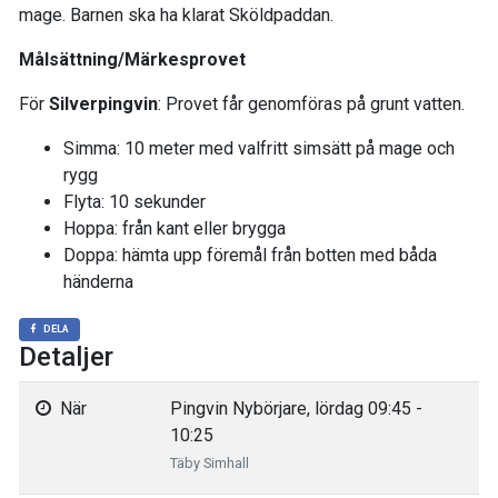
mage. Barnen ska ha klarat Sköldpaddan.
Målsättning/Märkesprovet
För
Silverpingvin
: Provet får genomföras på grunt vatten.
Simma: 10 meter med valfritt simsätt på mage och
rygg
Flyta: 10 sekunder
Hoppa: från kant eller brygga
Doppa: hämta upp föremål från botten med båda
händerna
DELA
Detaljer
När
Pingvin Nybörjare, lördag 09:45 -
10:25
Täby Simhall