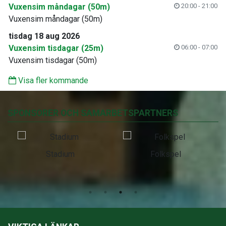
Vuxensim måndagar (50m)
20:00 - 21:00
Vuxensim måndagar (50m)
tisdag 18 aug 2026
Vuxensim tisdagar (25m)
06:00 - 07:00
Vuxensim tisdagar (50m)
Visa fler kommande
SPONSORER OCH SAMARBETSPARTNERS
Stadium
Folkspel