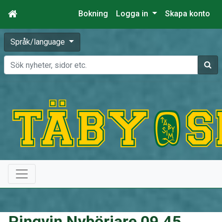
Bokning
Logga in
Skapa konto
Språk/language
Sök
Pingvin Nybörjare 09.45