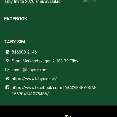
Täby Invite 2026 är nu avslutad!
1 jun 2026
FACEBOOK
TÄBY SIM
816000-2146
Stora Marknadsvägen 2 183 79 Täby
kansli@tabysim.se
https://www.tabysim.se/
https://www.facebook.com/T%C3%84BY-SIM-
156704141075486/