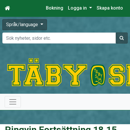
Bokning
Logga in
Skapa konto
Språk/language
Sök
Pingvin Fortsättning 18.15