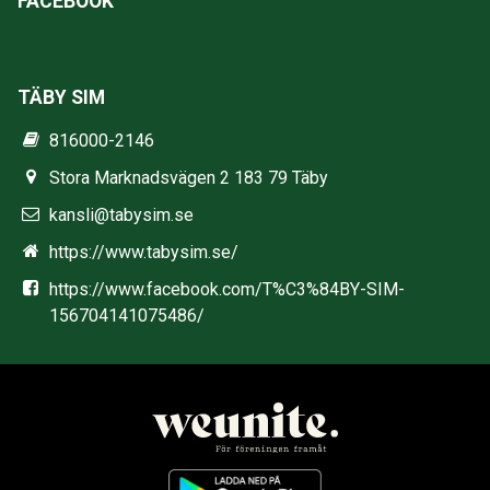
FACEBOOK
TÄBY SIM
816000-2146
Stora Marknadsvägen 2 183 79 Täby
kansli@tabysim.se
https://www.tabysim.se/
https://www.facebook.com/T%C3%84BY-SIM-
156704141075486/