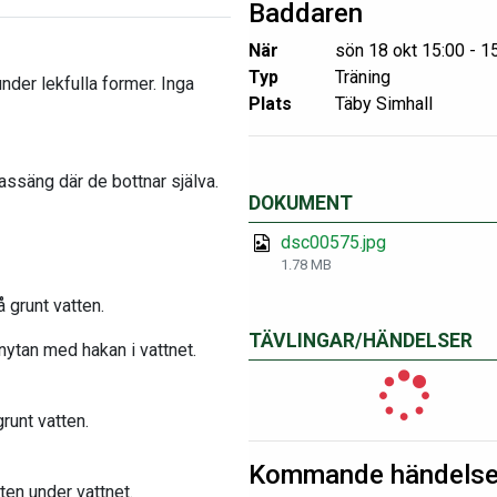
Baddaren
När
sön 18 okt 15:00 - 1
Typ
Träning
under lekfulla former. Inga
Plats
Täby Simhall
assäng där de bottnar själva.
DOKUMENT
dsc00575.jpg
1.78 MB
 grunt vatten.
TÄVLINGAR/HÄNDELSER
enytan med hakan i vattnet.
runt vatten.
Kommande händelse
ften under vattnet.