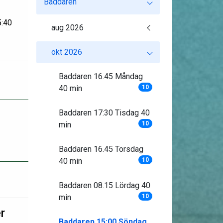
Baddaren
5:40
aug 2026
okt 2026
Baddaren 16.45 Måndag
40 min
10
Baddaren 17:30 Tisdag 40
min
10
Baddaren 16.45 Torsdag
40 min
10
Baddaren 08.15 Lördag 40
min
10
r
Baddaren 15:00 Söndag