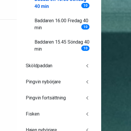
40 min
10
Baddaren 16.00 Fredag 40
min
10
Baddaren 15.45 Söndag 40
min
10
Sköldpaddan
Pingvin nybörjare
Pingvin fortsättning
Fisken
Hajen nybörjare