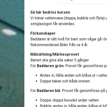
Så här bedrivs kursen
Vi tränar vattenvana (doppa, bubbla och flyta) 
simglasögon får användas.
Förkunskaper
Baddaren är rätt nivå för barn som vågar gå i b
Rekommenderad ålder från ca 4 år.
Målsättning/Märkesprovet
Barnet ska göra alla saker 5 gånger.
För
Baddaren grön
: Provet får genomföras på
Andas in, hålla andan och blåsa ut i vatt
Doppa hakan och båda öronen.
För
Baddaren blå
: Provet får genomföras på g
Doppa: doppa huvudet under vatten.
Bubbla: andas in, hålla andan, blåsa ut lu