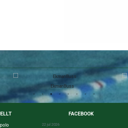
SEB
ELLT
FACEBOOK
npolo
22 jul 2026