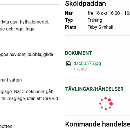
Sköldpaddan
När
fre 16 okt 16:00 - 16
Typ
Träning
flyta utan flythjälpmedel.
Plats
Täby Simhall
ge och rygg. Inga
DOKUMENT
oppa huvudet, bubbla, glida
dsc00575.jpg
1.78 MB
runt vatten.
TÄVLINGAR/HÄNDELSER
ggläge. När 5 sekunder gått
till magläge, utan att röra vid
Kommande händelse
botten.