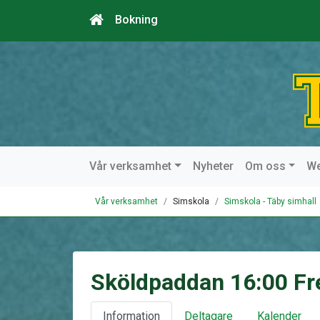
Bokning
Vår verksamhet
Nyheter
Om oss
W
Vår verksamhet
Simskola
Simskola - Täby simhall
Sköldpaddan 16:00 Fr
Information
Deltagare
Kalender