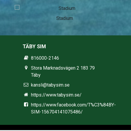
Stadium
TÄBY SIM
816000-2146
Stora Marknadsvägen 2 183 79
Täby
kansli@tabysim.se
https://www.tabysim.se/
https://www.facebook.com/T%C3%84BY-
SIM-156704141075486/