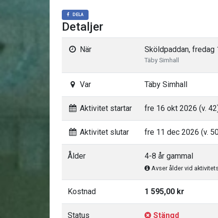
DELA
Detaljer
När
Sköldpaddan, fredag 
Täby Simhall
Var
Täby Simhall
Aktivitet startar
fre 16 okt 2026 (v. 42
Aktivitet slutar
fre 11 dec 2026 (v. 5
Ålder
4-8 år gammal
Avser ålder vid aktivitet
Kostnad
1 595,00 kr
Status
Stängd