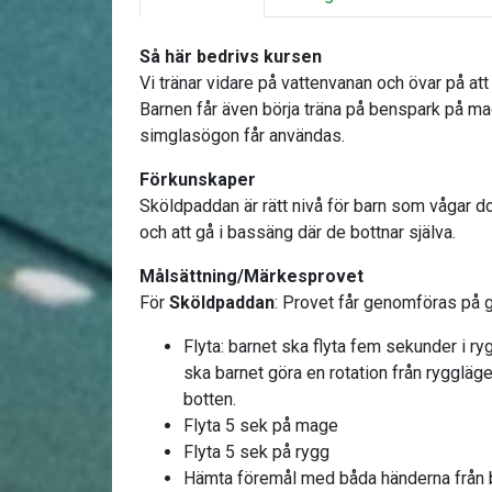
Så här bedrivs kursen
Vi tränar vidare på vattenvanan och övar på att 
Barnen får även börja träna på benspark på ma
simglasögon får användas.
Förkunskaper
Sköldpaddan är rätt nivå för barn som vågar d
och att gå i bassäng där de bottnar själva.
Målsättning/Märkesprovet
För
Sköldpaddan
: Provet får genomföras på g
Flyta: barnet ska flyta fem sekunder i ry
ska barnet göra en rotation från ryggläge 
botten.
Flyta 5 sek på mage
Flyta 5 sek på rygg
Hämta föremål med båda händerna från 