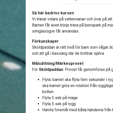
Så här bedrivs kursen
Vi tränar vidare på vattenvanan och övar på att 
Barnen får även börja träna på benspark på ma
simglasögon får användas.
Förkunskaper
Sköldpaddan är rätt nivå för barn som vågar d
och att gå i bassäng där de bottnar själva.
Målsättning/Märkesprovet
För
Sköldpaddan
: Provet får genomföras på g
Flyta: barnet ska flyta fem sekunder i ry
ska barnet göra en rotation från ryggläge 
botten.
Flyta 5 sek på mage
Flyta 5 sek på rygg
Hämta föremål med båda händerna från 