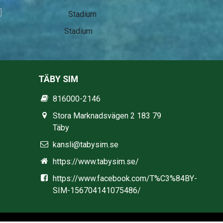
Stadium
TÄBY SIM
816000-2146
Stora Marknadsvägen 2 183 79
Täby
kansli@tabysim.se
https://www.tabysim.se/
https://www.facebook.com/T%C3%84BY-
SIM-156704141075486/