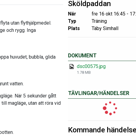
Sköldpaddan
När
fre 16 okt 16:45 - 17
Typ
Träning
flyta utan flythjälpmedel.
Plats
Täby Simhall
ge och rygg. Inga
DOKUMENT
oppa huvudet, bubbla, glida
dsc00575.jpg
1.78 MB
runt vatten.
TÄVLINGAR/HÄNDELSER
ggläge. När 5 sekunder gått
till magläge, utan att röra vid
Kommande händelse
botten.