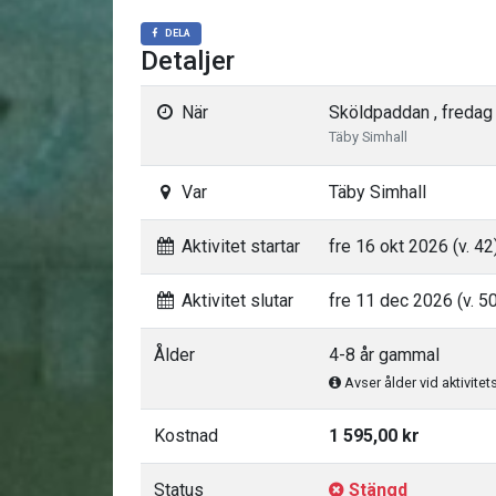
DELA
Detaljer
När
Sköldpaddan , fredag 
Täby Simhall
Var
Täby Simhall
Aktivitet startar
fre 16 okt 2026 (v. 42
Aktivitet slutar
fre 11 dec 2026 (v. 5
Ålder
4-8 år gammal
Avser ålder vid aktivitet
Kostnad
1 595,00 kr
Status
Stängd