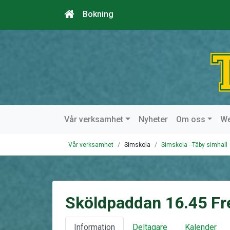
Bokning
Vår verksamhet
Nyheter
Om oss
W
Vår verksamhet
Simskola
Simskola - Täby simhall
Sköldpaddan 16.45 Fr
Information
Deltagare
Kalender