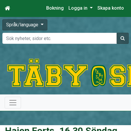
Bokning
Logga in
Skapa konto
Språk/language
Sök
Hajen Forts. 16.30 Söndag