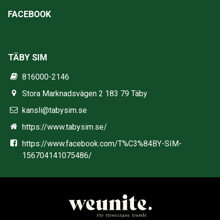
FACEBOOK
TÄBY SIM
816000-2146
Stora Marknadsvägen 2 183 79 Täby
kansli@tabysim.se
https://www.tabysim.se/
https://www.facebook.com/T%C3%84BY-SIM-
156704141075486/